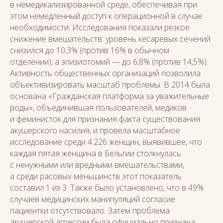
в немедикализированной среде, обеспечивая при
этом немедленный доступ к операционной в случае
необходимости. Исследования показали резкое
снижение вмешательств: уровень кесаревых сечений
снизился до 10,3% (против 16% в обычном
отделении), а эпизиотомий — до 6,8% (против 14,5%).
Активность общественных организаций позволила
объективизировать масштаб проблемы. В 2014 была
основана «Гражданская платформа за уважительные
роды», объединившая пользователей, медиков
и феминисток для признания факта существования
акушерского насилия, и провела масштабное
исследование среди 4 226 женщин, выявившее, что
каждая пятая женщина в Бельгии столкнулась
с ненужными или вредными вмешательствами,
а среди расовых меньшинств этот показатель
составил 1 из 3. Также было установлено, что в 49%
случаев медицинских манипуляций согласие
пациентки отсутствовало. Затем проблема
акушерской агрессии была официально признана