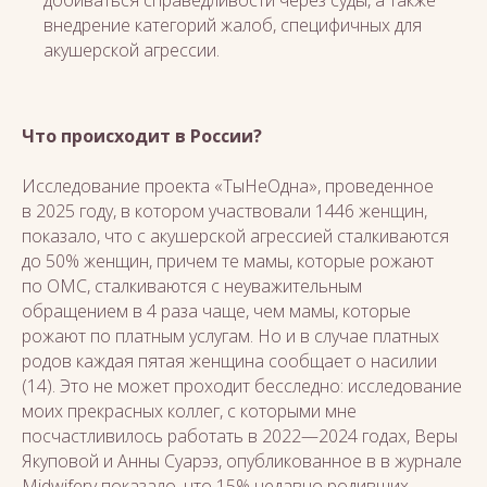
добиваться справедливости через суды, а также
внедрение категорий жалоб, специфичных для
акушерской агрессии.
Что происходит в России?
Исследование проекта «ТыНеОдна», проведенное
в 2025 году, в котором участвовали 1446 женщин,
показало, что с акушерской агрессией сталкиваются
до 50% женщин, причем те мамы, которые рожают
по ОМС, сталкиваются с неуважительным
обращением в 4 раза чаще, чем мамы, которые
рожают по платным услугам. Но и в случае платных
родов каждая пятая женщина сообщает о насилии
(14). Это не может проходит бесследно: исследование
моих прекрасных коллег, с которыми мне
посчастливилось работать в 2022—2024 годах, Веры
Якуповой и Анны Суарэз, опубликованное в в журнале
Midwifery показало, что 15% недавно родивших