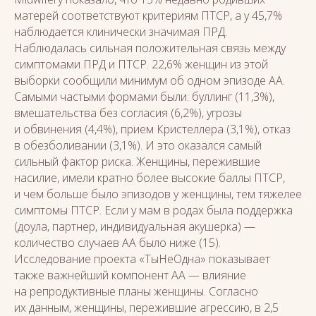
матерей соответствуют критериям ПТСР, а у 45,7%
наблюдается клинически значимая ПРД.
Наблюдалась сильная положительная связь между
симптомами ПРД и ПТСР. 22,6% женщин из этой
выборки сообщили минимум об одном эпизоде АА.
Самыми частыми формами были: буллинг (11,3%),
вмешательства без согласия (6,2%), угрозы
и обвинения (4,4%), прием Кристеллера (3,1%), отказ
в обезболивании (3,1%). И это оказался самый
сильный фактор риска. Женщины, пережившие
насилие, имели кратно более высокие баллы ПТСР,
и чем больше было эпизодов у женщины, тем тяжелее
симптомы ПТСР. Если у мам в родах была поддержка
(доула, партнер, индивидуальная акушерка) —
количество случаев АА было ниже (15).
Исследование проекта «ТыНеОдна» показывает
также важнейший компонент АА — влияние
на репродуктивные планы женщины. Согласно
их данным, женщины, пережившие агрессию, в 2,5