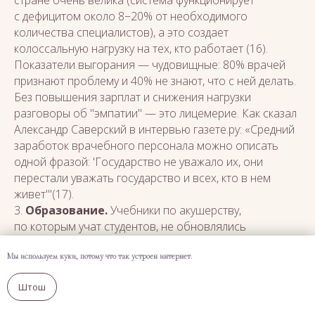
стране очень велика (система функционирует
с дефицитом около 8−20% от необходимого
количества специалистов), а это создает
колоссальную нагрузку на тех, кто работает (16).
Показатели выгорания — чудовищные: 80% врачей
признают проблему и 40% не знают, что с ней делать.
Без повышения зарплат и снижения нагрузки
разговоры об "эмпатии" — это лицемерие. Как сказал
Александр Саверский в интервью газете.ру: «Средний
заработок врачебного персонала можно описать
одной фразой: 'Государство не уважало их, они
перестали уважать государство и всех, кто в нем
живет'"(17).
3.
Образование.
Учебники по акушерству,
по которым учат студентов, не обновлялись
десятилетиями. Английский язык — большая
проблема для доступа к международным
Мы используем куки, потому что так устроен интернет.
исследованиям. Нужно вводить симуляционные
Штош
тренинги с акцентом на коммуникацию, а не только
на "технику".