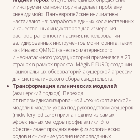
и инструментов мониторинга делает проблему
«невидимой». Панъевропейские инициативы
настаивают на: разработке единых количественных
и качественных индикаторов для измерения
распространенности насилия, использовании
валидированных инструментов мониторинга, таких
как Индекс QMNC (качество материнского
и неонатального ухода), который применялся в 23
странах в рамках проекта IMAgiNE EURO; создании
национальных обсерваторий акушерской агрессии
для систематического сбора свидетельств.
Трансформация клинических моделей
(акушерский подход). Переход
от гипермедикализированной «технократической»
модели к модели ухода под руководством акушерок
(midwifery-led care) признан одним из самых
эффективных методов профилактики. Это
обеспечивает продвижение физиологических
родов и снижение уровня неоправданных