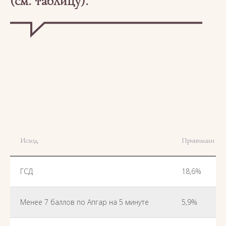
(см. таблицу).
Исход
Принимали С
ГСД
18,6%
Менее 7 баллов по Апгар на 5 минуте
5,9%