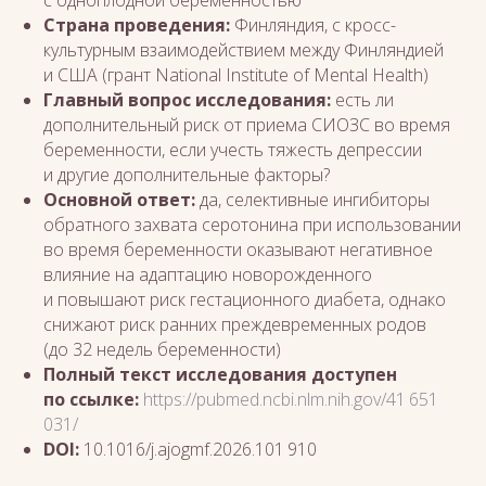
с одноплодной беременностью
Страна проведения:
Финляндия, с кросс-
культурным взаимодействием между Финляндией
и США (грант National Institute of Mental Health)
Главный вопрос исследования:
есть ли
дополнительный риск от приема СИОЗС во время
беременности, если учесть тяжесть депрессии
и другие дополнительные факторы?
Основной ответ:
да, селективные ингибиторы
обратного захвата серотонина при использовании
во время беременности оказывают негативное
влияние на адаптацию новорожденного
и повышают риск гестационного диабета, однако
снижают риск ранних преждевременных родов
(до 32 недель беременности)
Полный текст исследования доступен
по ссылке:
https://pubmed.ncbi.nlm.nih.gov/41 651
031/
DOI:
10.1016/j.ajogmf.2026.101 910