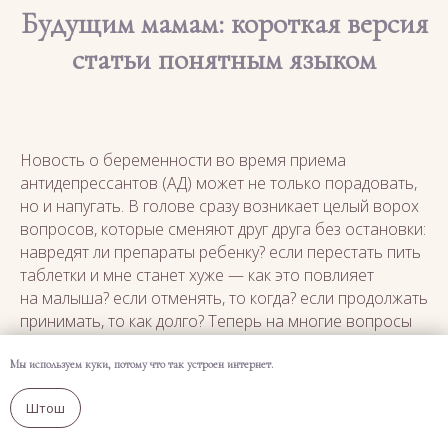
Будущим мамам: короткая версия
статьи понятным языком
Новость о беременности во время приема
антидепрессантов (АД) может не только порадовать,
но и напугать. В голове сразу возникает целый ворох
вопросов, которые сменяют друг друга без остановки:
навредят ли препараты ребенку? если перестать пить
таблетки и мне станет хуже — как это повлияет
на малыша? если отменять, то когда? если продолжать
принимать, то как долго? Теперь на многие вопросы
есть ясные ответы, ведь финское исследование
с участием 1,2+ млн женщин постаралось учесть все
Мы используем куки, потому что так устроен интернет.
нюансы терапии с помощью АД за 22 года
Штош
наблюдений.